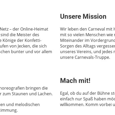
Unsere Mission
 Netz – der Online-Heimat
Wir leben den Carneval mit
 sind die Meister des
mit so vielen Menschen wie m
 Könige der Konfetti-
Miteinander im Vordergrund
ufen von Jecken, die sich
Sorgen des Alltags vergesse
sschen bunter und vor allem
unseres Vereins, und jedes 
unsere Carnevals-Truppe.
Mach mit!
oreografien bringen die
Egal, ob du auf der Bühne s
r zum Staunen und Lachen.
einfach nur Spaß haben möcht
men und melodischen
willkommen. Komm vorbei un
Stimmung.