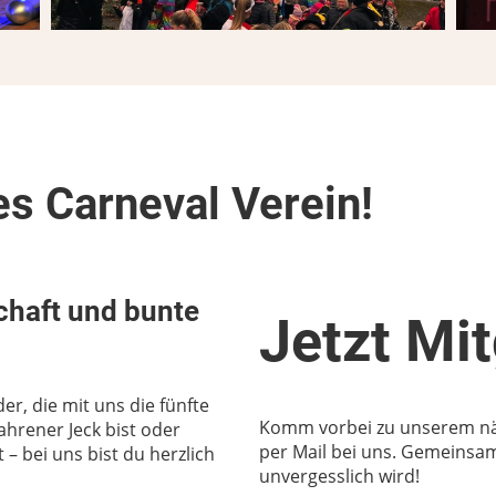
es Carneval Verein!
chaft und bunte
Jetzt Mit
er, die mit uns die fünfte
Komm vorbei zu unserem näc
fahrener Jeck bist oder
per Mail bei uns. Gemeinsam
– bei uns bist du herzlich
unvergesslich wird!