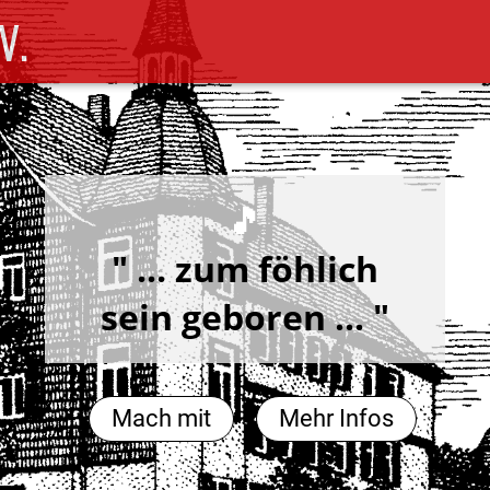
V.
🎵
" ... zum föhlich
sein geboren ... "
Mach mit
Mehr Infos