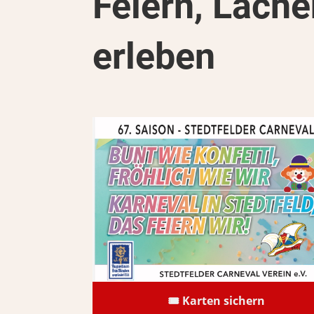
Feiern, Lach
erleben
🎟️ Karten sichern