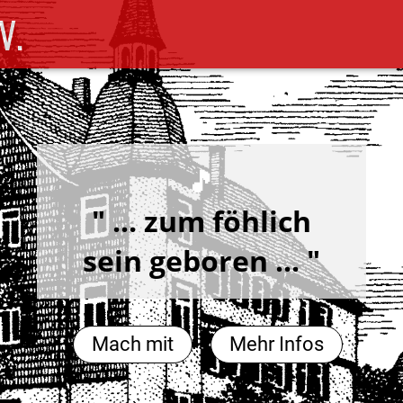
V.
🎵
" ... zum föhlich
sein geboren ... "
Mach mit
Mehr Infos