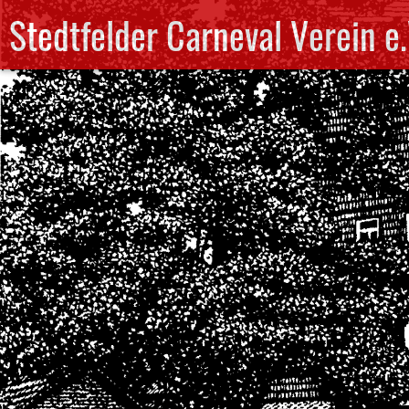
Stedtfelder Carneval Verein e.