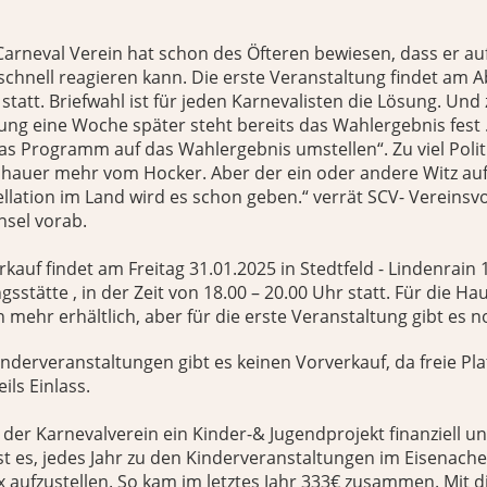
Carneval Verein hat schon des Öfteren bewiesen, dass er au
hnell reagieren kann. Die erste Veranstaltung findet am 
tatt. Briefwahl ist für jeden Karnevalisten die Lösung. Und 
ng eine Woche später steht bereits das Wahlergebnis fest 
das Programm auf das Wahlergebnis umstellen“. Zu viel Polit
chauer mehr vom Hocker. Aber der ein oder andere Witz auf
ellation im Land wird es schon geben.“ verrät SCV- Vereinsv
nsel vorab.
kauf findet am Freitag 31.01.2025 in Stedtfeld - Lindenrain 
stätte , in der Zeit von 18.00 – 20.00 Uhr statt. Für die H
 mehr erhältlich, aber für die erste Veranstaltung gibt es no
nderveranstaltungen gibt es keinen Vorverkauf, da freie Plat
ils Einlass.
der Karnevalverein ein Kinder-& Jugendprojekt finanziell un
st es, jedes Jahr zu den Kinderveranstaltungen im Eisenach
 aufzustellen. So kam im letztes Jahr 333€ zusammen. Mit 