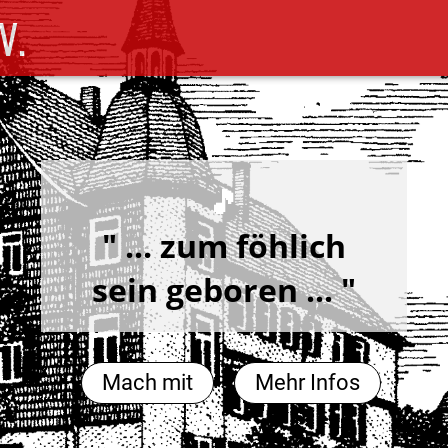
V.
🎵
" ... zum föhlich
sein geboren ... "
Mach mit
Mehr Infos