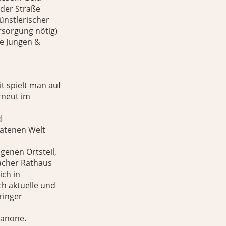
lder Straße
ünstlerischer
rsorgung nötig)
ie Jungen &
i
t spielt man auf
rneut im
d
ratenen Welt
genen Ortsteil,
nacher Rathaus
ich in
h aktuelle und
ringer
Kanone.