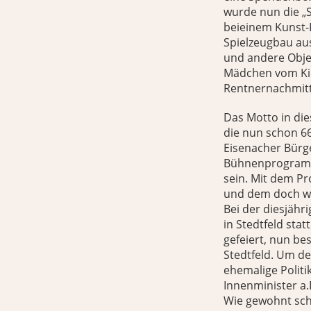
wurde nun die „S
beieinem Kunst-P
Spielzeugbau aus
und andere Objek
Mädchen vom Kin
Rentnernachmitt
Das Motto in di
die nun schon 66
Eisenacher Bürge
Bühnenprogramm
sein. Mit dem P
und dem doch wit
Bei der diesjähr
in Stedtfeld sta
gefeiert, nun be
Stedtfeld. Um de
ehemalige Polit
Innenminister a.
Wie gewohnt sch