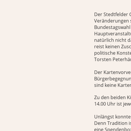
Der Stedtfelder 
Veränderungen sc
Bundestagswahl s
Hauptveranstaltu
natürlich nicht 
reist keinen Zus
politische Konst
Torsten Peterhä
Der Kartenvorver
Bürgerbegegnungs
sind keine Karten
Zu den beiden Ki
14.00 Uhr ist jewe
Unlängst konnte 
Denn Tradition i
eine Spendenbox