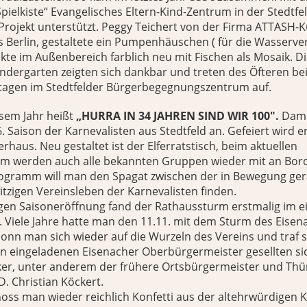
pielkiste“ Evangelisches Eltern-Kind-Zentrum in der Stedtfe
rojekt unterstützt. Peggy Teichert von der Firma ATTASH-K
 Berlin, gestaltete ein Pumpenhäuschen ( für die Wasserve
te im Außenbereich farblich neu mit Fischen als Mosaik. D
dergarten zeigten sich dankbar und treten des Öfteren be
agen im Stedtfelder Bürgerbegegnungszentrum auf.
esem Jahr heißt
„HURRA IN 34 JAHREN SIND WIR 100".
Dami
. Saison der Karnevalisten aus Stedtfeld an. Gefeiert wird e
rhaus. Neu gestaltet ist der Elferratstisch, beim aktuellen
 werden auch alle bekannten Gruppen wieder mit an Bor
rogramm will man den Spagat zwischen der in Bewegung ge
zigen Vereinsleben der Karnevalisten finden.
igen Saisoneröffnung fand der Rathaussturm erstmalig im ei
tt. Viele Jahre hatte man den 11.11. mit dem Sturm des Eise
sonn man sich wieder auf die Wurzeln des Vereins und traf s
n eingeladenen Eisenacher Oberbürgermeister gesellten sic
iker, unter anderem der frühere Ortsbürgermeister und Thü
D. Christian Köckert.
oss man wieder reichlich Konfetti aus der altehrwürdigen 