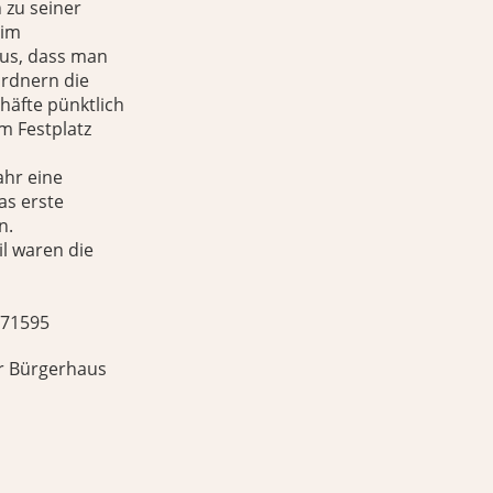
 zu seiner
 im
aus, dass man
rdnern die
äfte pünktlich
m Festplatz
ahr eine
as erste
n.
l waren die
571595
er Bürgerhaus