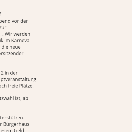
f
Abend vor der
zur
. „ Wir werden
ik im Karneval
 die neue
orsitzender
12 in der
auptveranstaltung
ch freie Plätze.
zwahl ist, ab
terstützen.
er Bürgerhaus
diesem Geld