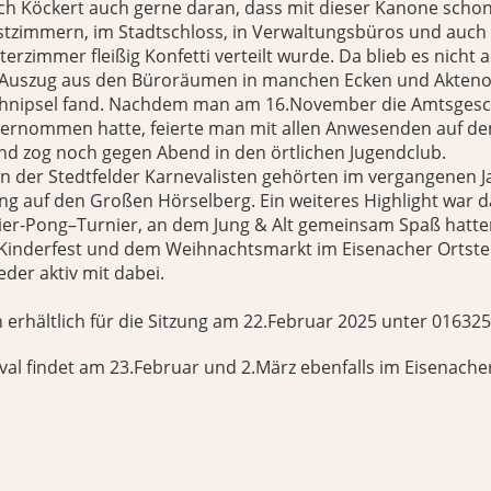
ich Köckert auch gerne daran, dass mit dieser Kanone schon
nstzimmern, im Stadtschloss, in Verwaltungsbüros und auch
rzimmer fleißig Konfetti verteilt wurde. Da blieb es nicht 
Auszug aus den Büroräumen in manchen Ecken und Akteno
hnipsel fand. Nachdem man am 16.November die Amtsgesch
ernommen hatte, feierte man mit allen Anwesenden auf de
nd zog noch gegen Abend in den örtlichen Jugendclub.
en der Stedtfelder Karnevalisten gehörten im vergangenen J
g auf den Großen Hörselberg. Ein weiteres Highlight war d
Bier-Pong–Turnier, an dem Jung & Alt gemeinsam Spaß hatte
Kinderfest und dem Weihnachtsmarkt im Eisenacher Ortstei
eder aktiv mit dabei.
 erhältlich für die Sitzung am 22.Februar 2025 unter 01632
val findet am 23.Februar und 2.März ebenfalls im Eisenach